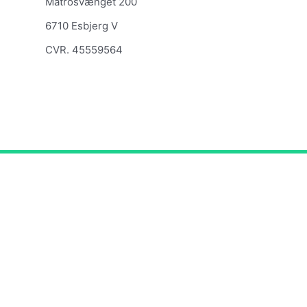
Matrosvænget 200
6710 Esbjerg V
CVR. 45559564